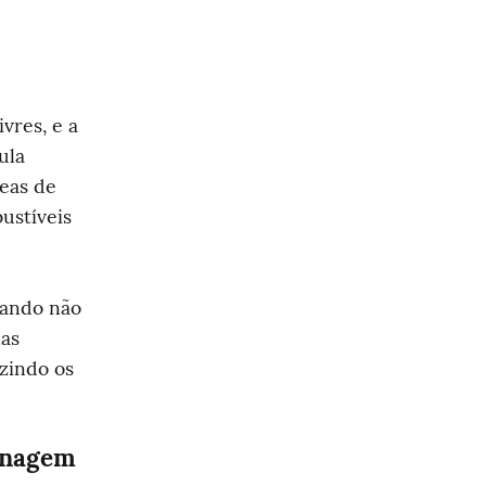
res, e a 
la 
eas de 
ustíveis 
ando não 
as 
indo os 
enagem