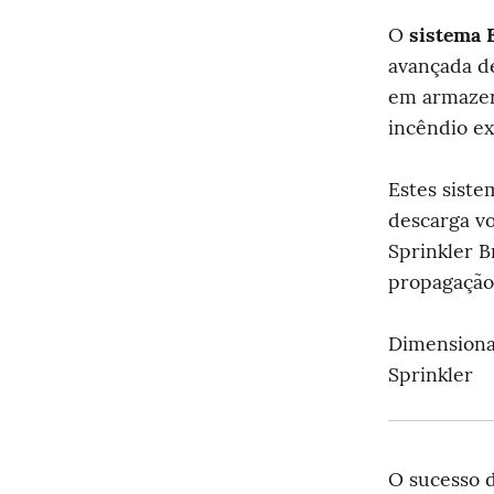
O 
sistema 
avançada de
em armazena
incêndio ex
Estes sist
descarga vo
Sprinkler B
propagação
Dimensiona
Sprinkler
O sucesso d