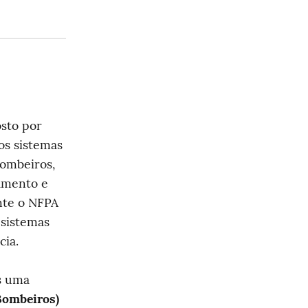
sto por 
s sistemas 
ombeiros, 
amento e 
nte o NFPA 
sistemas 
cia.
 uma 
Bombeiros)