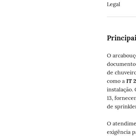
Legal
Principa
O arcabouço
documentos
de chuveiro
como a 
IT 
instalação
13, fornece
de sprinkle
O atendime
exigência p