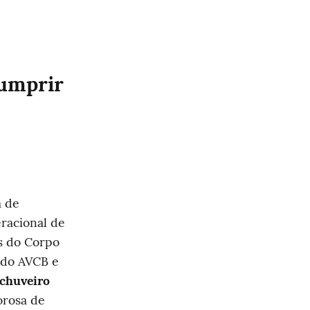
umprir 
 de 
racional de 
s do Corpo 
do AVCB e 
chuveiro 
orosa de 