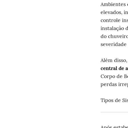
Ambientes q
elevados, i
controle in
instalação d
do chuveiro
severidade 
central de 
Corpo de B
perdas irre
Tipos de S
Após estabe