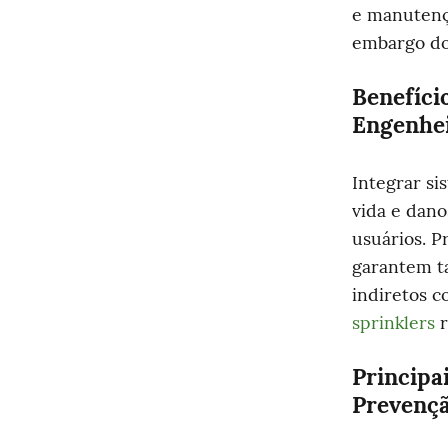
e manutenç
embargo do 
Benefíci
Engenhe
Integrar si
vida e dano
usuários. P
garantem ta
indiretos co
sprinklers
 
Principa
Prevenç