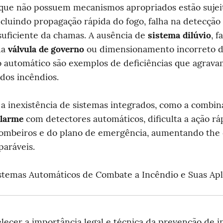
ue não possuem mecanismos apropriados estão sujeito
ncluindo propagação rápida do fogo, falha na detecção 
suficiente da chamas. A ausência de 
sistema dilúvio
, f
a 
válvula de governo
 ou dimensionamento incorreto d
 automático são exemplos de deficiências que agravam
dos incêndios.
alarme
 com detectores automáticos, dificulta a ação ráp
ombeiros e do plano de emergência, aumentando the 
paráveis.
istemas Automáticos de Combate a Incêndio e Suas Apl
lecer a importância legal e técnica da prevenção de in