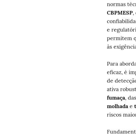
normas téc
CBPMESP
,
confiabilid
e regulatór
permitem q
às exigênc
Para aborda
eficaz, é i
de detecçã
ativa robus
fumaça
, das
molhada
 e 
riscos maio
Fundamento