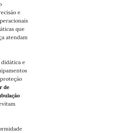
 e a instrução técnica do 
ecisão e 
peracionais 
ticas que 
ça atendam 
idática e 
uipamentos 
proteção 
 de 
ubulação 
evitam 
ormidade 