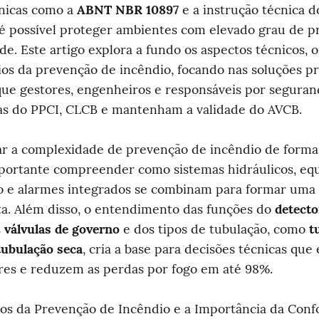
nicas como a 
ABNT NBR 10897
 é possível proteger ambientes com elevado grau de pr
ade. Este artigo explora a fundo os aspectos técnicos, o
ios da prevenção de incêndio, focando nas soluções prá
ue gestores, engenheiros e responsáveis por seguran
ias do PPCI, CLCB e mantenham a validade do AVCB.
r a complexidade de prevenção de incêndio de forma d
mportante compreender como sistemas hidráulicos, eq
o e alarmes integrados se combinam para formar uma 
ta. Além disso, o entendimento das funções do 
detector
 
válvulas de governo
 e dos tipos de tubulação, como 
t
tubulação seca
, cria a base para decisões técnicas que 
res e reduzem as perdas por fogo em até 98%.
s da Prevenção de Incêndio e a Importância da Conf