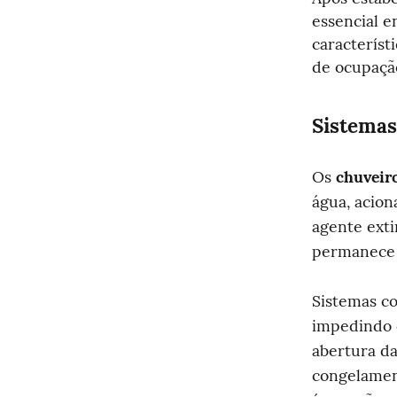
essencial e
característ
de ocupação
Sistemas
Os 
chuveir
água, acio
agente exti
permanece 
Sistemas c
impedindo o
abertura da
congelamen