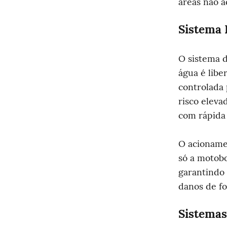
áreas não a
Sistema 
O sistema di
água é libe
controlada 
risco eleva
com rápida
O acionamen
só a motobo
garantindo 
danos de fo
Sistemas