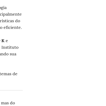
gia 
cipalmente 
sticas do 
 eficiente.
r K
 e 
Instituto 
ando sua 
temas de 
 mas do 